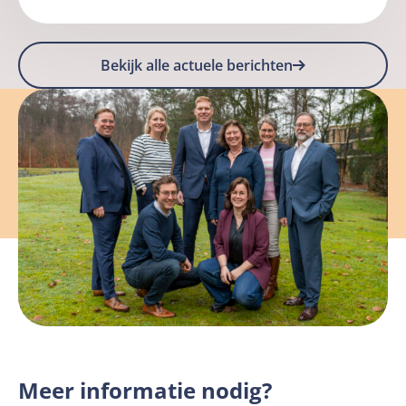
we
Lees
leren
meer
van
Bekijk alle actuele berichten
over
veteranenzorg
Denk
in
mee
andere
over
landen?
het
digitale
Veteranenlexicon
Meer informatie nodig?