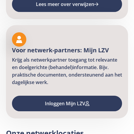
is
Lees meer over verwijzen
Lees
extern
meer
over
verwijzen
Voor netwerk-partners: Mijn LZV
Krijg als netwerkpartner toegang tot relevante
en doelgerichte (behandel)informatie. Bijv.
praktische documenten, ondersteunend aan het
dagelijkse werk.
Inloggen Mijn LZV
Inloggen
Mijn
LZV
Onze netwerklocaties