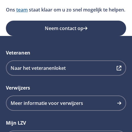
Ons
team
staat klaar om u zo snel mogelijk te helpen.
Neem contact op
Veteranen
Deze
Naar het veteranenloket
link
opent
Verwijzers
in
een
Meer informatie voor verwijzers
nieuw
tabblad
Mijn LZV
en