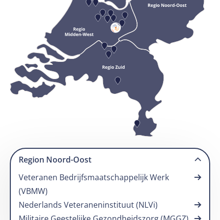
Region Noord-Oost
More information about Veteranen
Veteranen Bedrijfsmaatschappelijk Werk
Bedrijfsmaatschappelijk Werk (VBMW).
(VBMW)
More information about Nederlands
Nederlands Veteraneninstituut (NLVi)
Veteraneninstituut (NLVi).
More information about Militaire Geestelijke
Militaire Geestelijke Gezondheidszorg (MGGZ)