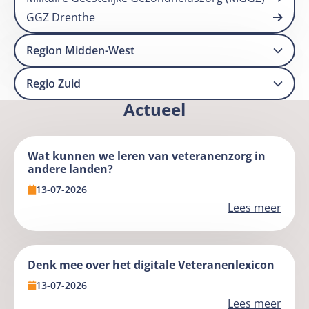
Gezondheidszorg (MGGZ).
More information about GGZ Drenthe.
GGZ Drenthe
Region Midden-West
Regio Zuid
Actueel
Wat kunnen we leren van veteranenzorg in
andere landen?
13-07-2026
Lees meer
Lees
meer
Denk mee over het digitale Veteranenlexicon
over
13-07-2026
Wat
Lees meer
kunnen