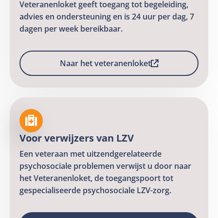
Veteranenloket geeft toegang tot begeleiding,
advies en ondersteuning en is 24 uur per dag, 7
dagen per week bereikbaar.
Naar het veteranenloket
Naar
het
veteranenloket
Deze
link
Voor verwijzers van LZV
opent
in
Een veteraan met uitzendgerelateerde
een
psychosociale problemen verwijst u door naar
het Veteranenloket, de toegangspoort tot
nieuw
gespecialiseerde psychosociale LZV-zorg.
tabblad
en