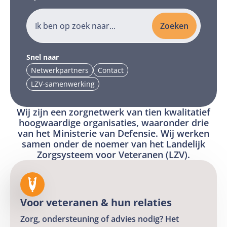
Zoeken
Voer
Snel naar
hier
Netwerkpartners
Contact
Ga
Ga
uw
LZV-samenwerking
naar
naar
Ga
zoekterm
pagina
pagina
naar
in
Wij zijn een zorgnetwerk van tien kwalitatief
Netwerkpartners
Contact
pagina
om
hoogwaardige organisaties, waaronder drie
LZV-
van het Ministerie van Defensie. Wij werken
op
samenwerking
samen onder de noemer van het Landelijk
de
Zorgsysteem voor Veteranen (LZV).
site
te
zoeken
Voor veteranen & hun relaties
Zorg, ondersteuning of advies nodig? Het