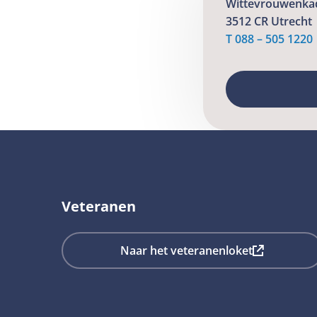
Wittevrouwenka
3512 CR Utrecht
T 088 – 505 1220
Veteranen
Deze
Naar het veteranenloket
link
opent
in