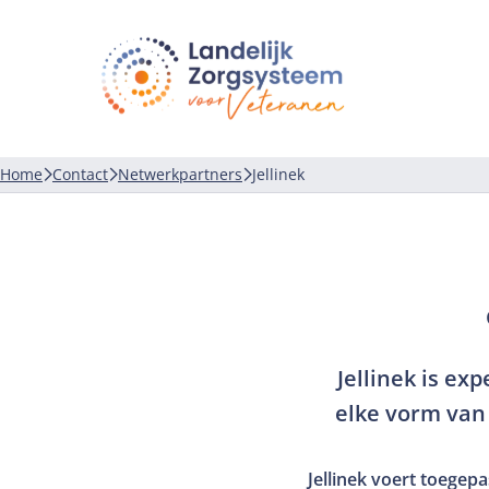
LZV
Landelijk
zorgsysteem
voor
veteranen
Home
Contact
Netwerkpartners
Jellinek
Jellinek is ex
elke vorm van 
Jellinek voert toegep