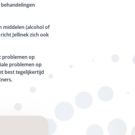
e behandelingen
n middelen (alcohol of
icht Jellinek zich ook
t problemen op
iale problemen op
best tegelijkertijd
tners.