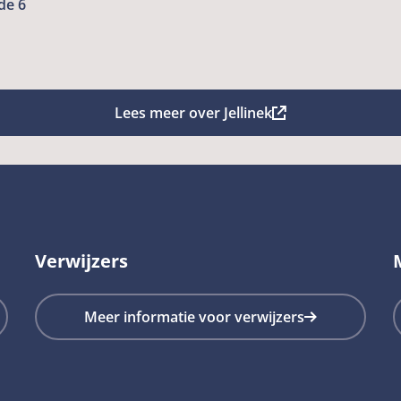
de 6
Lees meer over Jellinek
Lees
meer
over
Jellinek
Deze
link
Verwijzers
opent
in
Meer informatie voor verwijzers
een
nieuw
tabblad
en