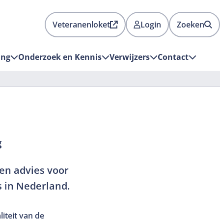
Veteranenloket
Login
Zoeken
Deze
link
ing
Onderzoek en Kennis
Verwijzers
Contact
opent
in
een
nieuw
tabblad
en
is
g
extern
 en advies voor
s in Nederland.
iteit van de