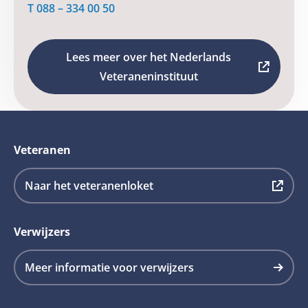
T 088 – 334 00 50
Lees meer over het Nederlands
Lees
Veteraneninstituut
meer
over
het
Veteranen
Nederlands
Veteraneninstituut
Deze
Naar het veteranenloket
Deze
link
link
opent
opent
Verwijzers
in
in
een
Meer informatie voor verwijzers
een
nieuw
nieuw
tabblad
tabblad