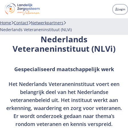
LZV
Landelijk
Login
zorgsysteem
voor
Home
Contact
Netwerkpartners
veteranen
Nederlands Veteraneninstituut (NLVi)
Nederlands
Veteraneninstituut (NLVi)
Gespecialiseerd maatschappelijk werk
Het Nederlands Veteraneninstituut voert een
belangrijk deel van het Nederlandse
veteranenbeleid uit. Het instituut werkt aan
erkenning, waardering en zorg voor veteranen.
Er wordt onderzoek gedaan naar thema’s
rondom veteranen en kennis verspreid.