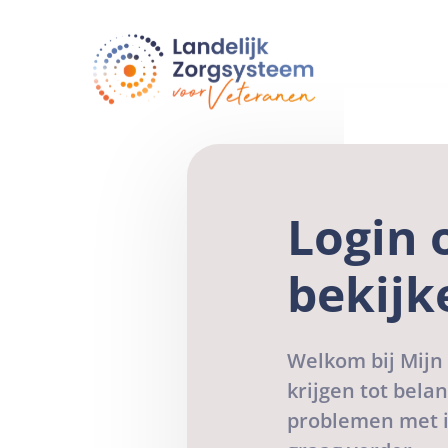
LZV
Landelijk
zorgsysteem
voor
veteranen
Login 
bekijk
Welkom bij Mijn 
krijgen tot bela
problemen met 