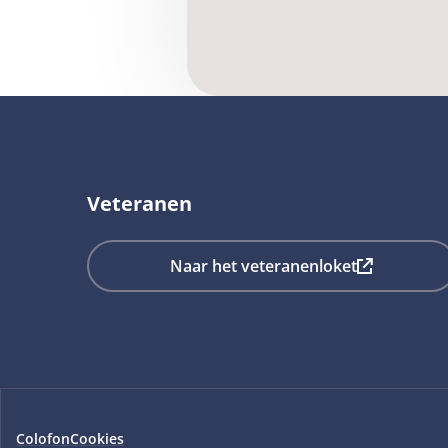
Veteranen
Deze
Naar het veteranenloket
link
opent
in
een
nieuw
tabblad
Colofon
Cookies