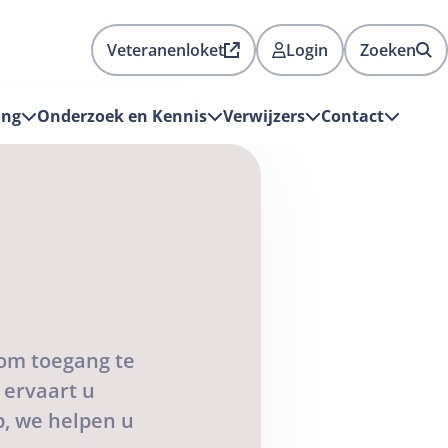
Veteranenloket
Login
Zoeken
Deze
link
ing
Onderzoek en Kennis
Verwijzers
Contact
opent
in
een
nieuw
tabblad
en
is
extern
 om toegang te
 ervaart u
, we helpen u