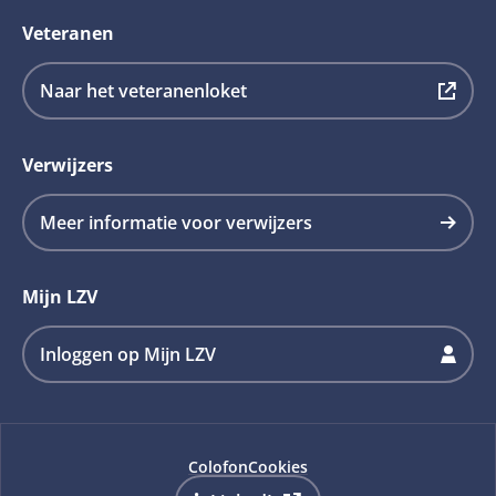
Veteranen
Deze
Naar het veteranenloket
link
opent
Verwijzers
in
een
Meer informatie voor verwijzers
nieuw
tabblad
Mijn LZV
en
is
Inloggen op Mijn LZV
extern
Colofon
Cookies