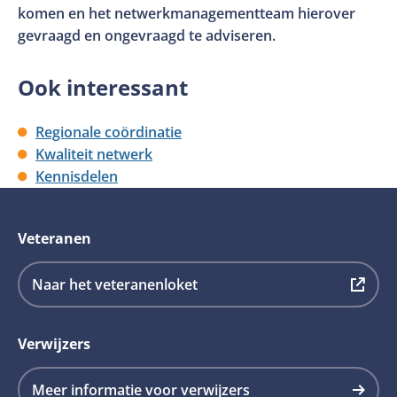
komen en het netwerkmanagementteam hierover
gevraagd en ongevraagd te adviseren.
Ook interessant
Regionale coördinatie
Kwaliteit netwerk
Kennisdelen
Veteranen
Deze
Naar het veteranenloket
link
opent
Verwijzers
in
een
Meer informatie voor verwijzers