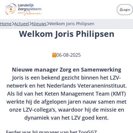
LZV
Landelijk
Login
zorgsysteem
voor
Home
Actueel
Nieuws
Welkom Joris Philipsen
veteranen
Welkom Joris Philipsen
06-08-2025
Nieuwe manager Zorg en Samenwerking
Joris is een bekend gezicht binnen het LZV-
netwerk en het Nederlands Veteraneninstituut.
Als lid van het Keten Management Team (KMT)
werkte hij de afgelopen jaren nauw samen met
onze LZV-collega’s, waardoor hij de missie en
dynamiek van het LZV goed kent.
Eerder was hij manager van het TopGGZ