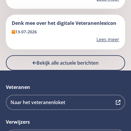
Lees
meer
Denk mee over het digitale Veteranenlexicon
over
13-07-2026
Wat
Lees meer
kunnen
we
Lees
leren
meer
van
Bekijk alle actuele berichten
over
veteranenzorg
Denk
in
mee
andere
Veteranen
over
landen?
het
digitale
Deze
Naar het veteranenloket
Veteranenlexicon
link
opent
Verwijzers
in