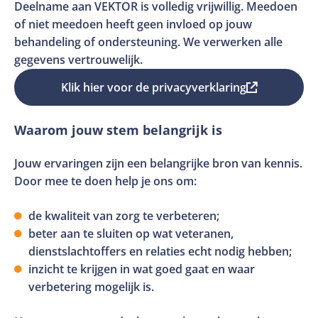
Deelname aan VEKTOR is volledig vrijwillig. Meedoen
een
of niet meedoen heeft geen invloed op jouw
nieuw
behandeling of ondersteuning. We verwerken alle
tabblad
gegevens vertrouwelijk.
en
Klik hier voor de privacyverklaring
Deze
is
link
extern
Waarom jouw stem belangrijk is
opent
in
Jouw ervaringen zijn een belangrijke bron van kennis.
een
Door mee te doen help je ons om:
nieuw
tabblad
de kwaliteit van zorg te verbeteren;
beter aan te sluiten op wat veteranen,
en
dienstslachtoffers en relaties echt nodig hebben;
is
inzicht te krijgen in wat goed gaat en waar
extern
verbetering mogelijk is.