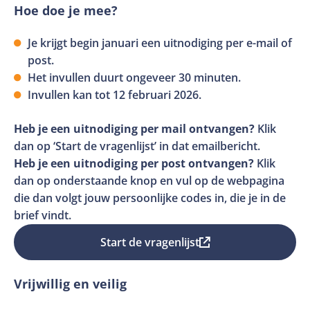
een
Hoe doe je mee?
opent
nieuw
in
tabblad
Je krijgt begin januari een uitnodiging per e-mail of
een
post.
nieuw
Het invullen duurt ongeveer 30 minuten.
tabblad
Invullen kan tot 12 februari 2026.
Heb je een uitnodiging per mail ontvangen?
Klik
dan op ‘Start de vragenlijst’ in dat emailbericht.
Heb je een uitnodiging per post ontvangen?
Klik
dan op onderstaande knop en vul op de webpagina
die dan volgt jouw persoonlijke codes in, die je in de
brief vindt.
Start de vragenlijst
Deze
link
Vrijwillig en veilig
opent
in