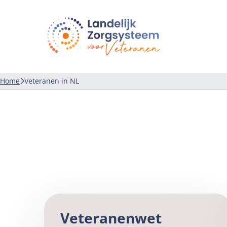
LZV
Landelijk
zorgsysteem
voor
veteranen
Home
Veteranen in NL
Veteranenwet